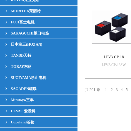
MORITEX茉丽特
FUJI富士电机
SAKAGUCHI坂口电热
日本宝三(HOZAN)
TANDD天特
LFV3-CP-18
LFV3-CP-18SW
TORAY东丽
SUGIYAMA杉山电机
SAGADEN嵯峨
共 201 条
1
2
3
4
5
Mitutoyo三丰
ULVAC 爱发科
Copeland谷轮