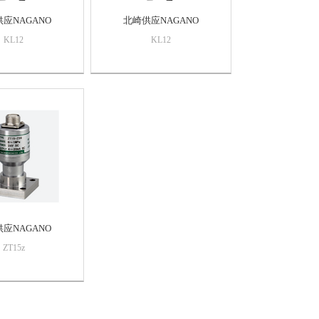
应NAGANO
北崎供应NAGANO
KL12
KL12
应NAGANO
ZT15z