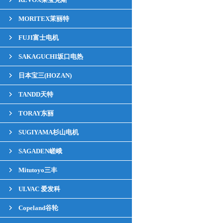
MORITEX茉丽特
FUJI富士电机
SAKAGUCHI坂口电热
日本宝三(HOZAN)
TANDD天特
TORAY东丽
SUGIYAMA杉山电机
SAGADEN嵯峨
Mitutoyo三丰
ULVAC 爱发科
Copeland谷轮