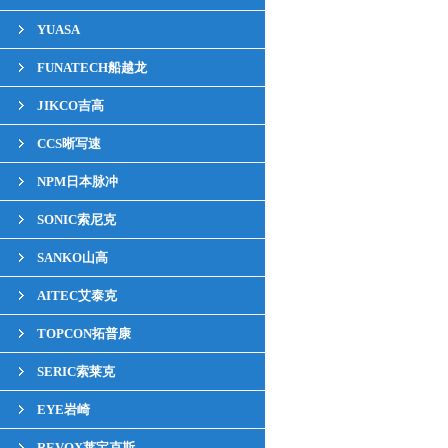
YUASA
FUNATECH船越龙
JIKCO吉高
CCS晰写速
NPM日本脉冲
SONIC索尼克
SANKO山高
AITEC艾泰克
TOPCON拓普康
SERIC索莱克
EYE岩崎
REVOX莱宝克斯