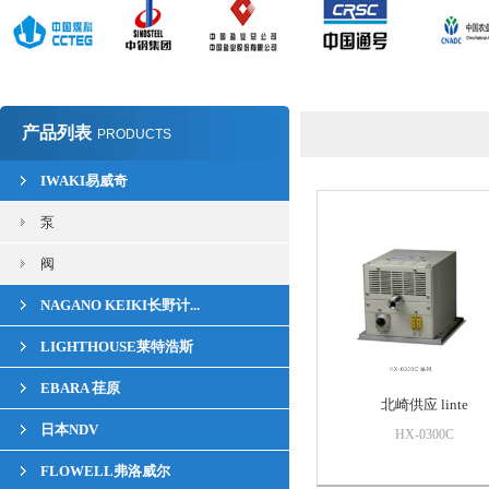
产品列表
PRODUCTS
IWAKI易威奇
泵
阀
NAGANO KEIKI长野计...
LIGHTHOUSE莱特浩斯
EBARA 荏原
北崎供应 linte
日本NDV
HX-0300C
FLOWELL弗洛威尔