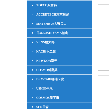
TOFCO东富科
ACCRETECH東京精密
ohno bellows大野贝...
日本KASHIYAMA柏山
VENN桃太郎
NACHi不二越
NEWKON新光
COSMO科斯莫
DRY-CABI德瑞卡比
USHIO牛尾
COSMOS新宇宙
SEN日森