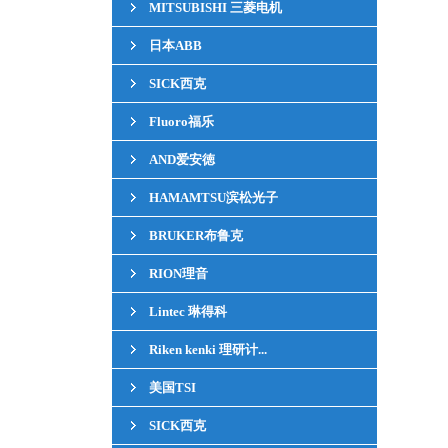
MITSUBISHI 三菱电机
日本ABB
SICK西克
Fluoro福乐
AND爱安徳
HAMAMTSU滨松光子
BRUKER布鲁克
RION理音
Lintec 琳得科
Riken kenki 理研计...
美国TSI
SICK西克