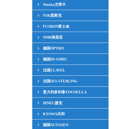
Yutaka尤塔卡
NSK恩斯克
FUJIKIN富士金
NMB美蓓亚
德国OPTRIS
德国DI-SORIC
法国CLAVEL
法国SES-STERLING
意大利多利拿TOGNELLA
DINEL捷克
KYOWA共和
德国AUTOSEN