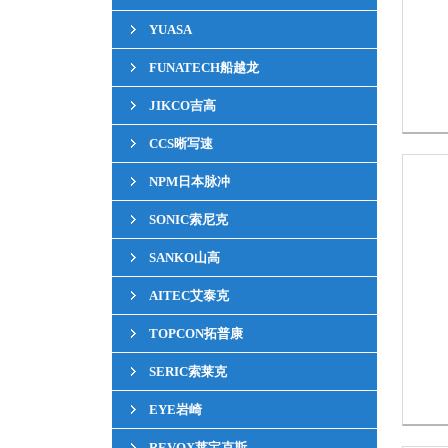
YUASA
FUNATECH船越龙
JIKCO吉高
CCS晰写速
NPM日本脉冲
SONIC索尼克
SANKO山高
AITEC艾泰克
TOPCON拓普康
SERIC索莱克
EYE岩崎
REVOX莱宝克斯