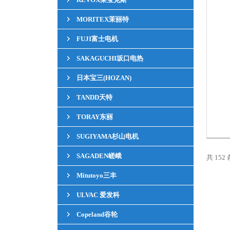
MORITEX茉丽特
FUJI富士电机
SAKAGUCHI坂口电热
日本宝三(HOZAN)
TANDD天特
TORAY东丽
SUGIYAMA杉山电机
SAGADEN嵯峨
共 152 
Mitutoyo三丰
ULVAC 爱发科
Copeland谷轮