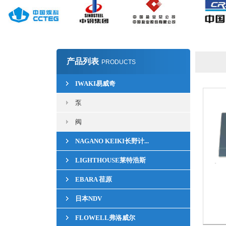
产品列表
PRODUCTS
IWAKI易威奇
泵
阀
NAGANO KEIKI长野计...
LIGHTHOUSE莱特浩斯
EBARA 荏原
日本NDV
FLOWELL弗洛威尔