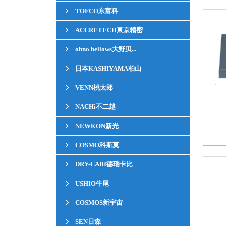
TOFCO东富科
ACCRETECH東京精密
ohno bellows大野贝...
日本KASHIYAMA柏山
VENN桃太郎
NACHi不二越
NEWKON新光
COSMO科斯莫
DRY-CABI德瑞卡比
USHIO牛尾
COSMOS新宇宙
SEN日森