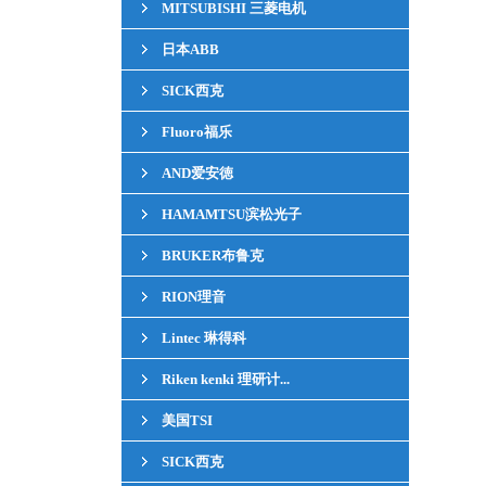
MITSUBISHI 三菱电机
日本ABB
SICK西克
Fluoro福乐
AND爱安徳
HAMAMTSU滨松光子
BRUKER布鲁克
RION理音
Lintec 琳得科
Riken kenki 理研计...
美国TSI
SICK西克