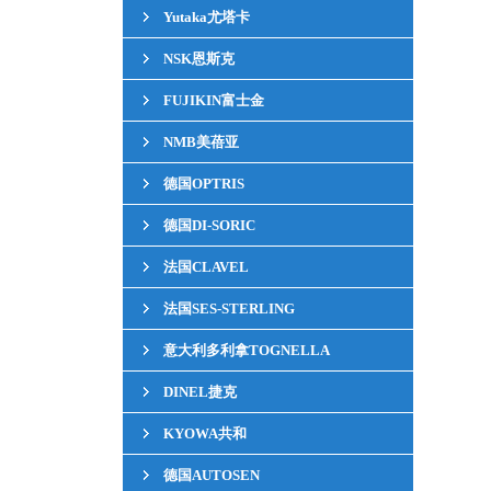
Yutaka尤塔卡
NSK恩斯克
FUJIKIN富士金
NMB美蓓亚
德国OPTRIS
德国DI-SORIC
法国CLAVEL
法国SES-STERLING
意大利多利拿TOGNELLA
DINEL捷克
KYOWA共和
德国AUTOSEN