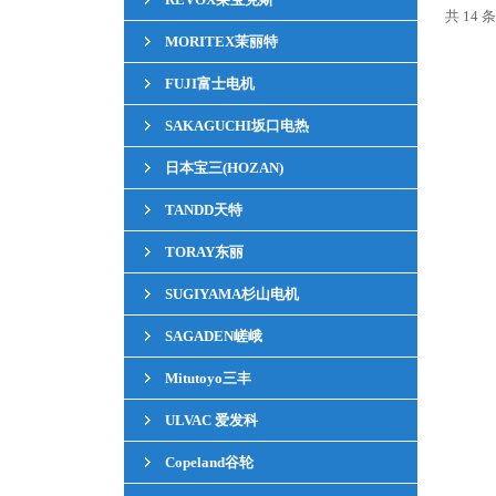
共 14 条
MORITEX茉丽特
FUJI富士电机
SAKAGUCHI坂口电热
日本宝三(HOZAN)
TANDD天特
TORAY东丽
SUGIYAMA杉山电机
SAGADEN嵯峨
Mitutoyo三丰
ULVAC 爱发科
Copeland谷轮