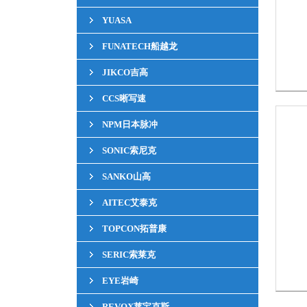
YUASA
FUNATECH船越龙
JIKCO吉高
CCS晰写速
NPM日本脉冲
SONIC索尼克
SANKO山高
AITEC艾泰克
TOPCON拓普康
SERIC索莱克
EYE岩崎
REVOX莱宝克斯