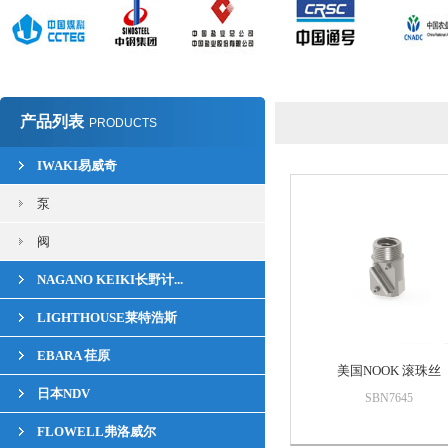
产品列表
PRODUCTS
IWAKI易威奇
泵
阀
NAGANO KEIKI长野计...
LIGHTHOUSE莱特浩斯
EBARA 荏原
美国NOOK 滚珠丝
日本NDV
SBN7645
FLOWELL弗洛威尔