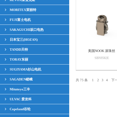
MORITEX茉丽特
FUJI富士电机
SAKAGUCHI坂口电热
日本宝三(HOZAN)
TANDD天特
美国NOOK 滚珠丝
SBN9582E
TORAY东丽
SUGIYAMA杉山电机
SAGADEN嵯峨
共 75 条
1
2
3
4
下
Mitutoyo三丰
ULVAC 爱发科
Copeland谷轮