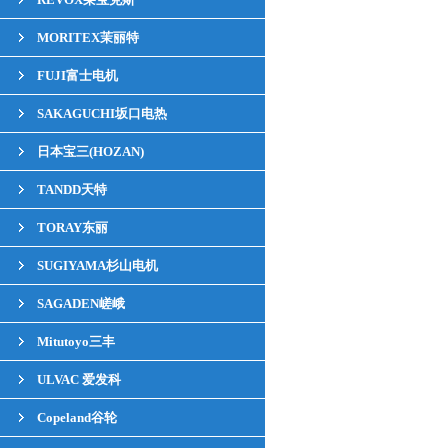
MORITEX茉丽特
FUJI富士电机
SAKAGUCHI坂口电热
日本宝三(HOZAN)
TANDD天特
TORAY东丽
SUGIYAMA杉山电机
SAGADEN嵯峨
Mitutoyo三丰
ULVAC 爱发科
Copeland谷轮