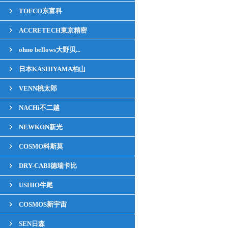
TOFCO东富科
ACCRETECH東京精密
ohno bellows大野贝...
日本KASHIYAMA柏山
VENN桃太郎
NACHi不二越
NEWKON新光
COSMO科斯莫
DRY-CABI德瑞卡比
USHIO牛尾
COSMOS新宇宙
SEN日森