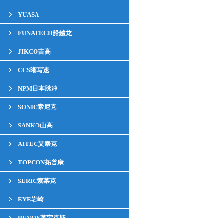
YUASA
FUNATECH船越龙
JIKCO吉高
CCS晰写速
NPM日本脉冲
SONIC索尼克
SANKO山高
AITEC艾泰克
TOPCON拓普康
SERIC索莱克
EYE岩崎
REVOX莱宝克斯