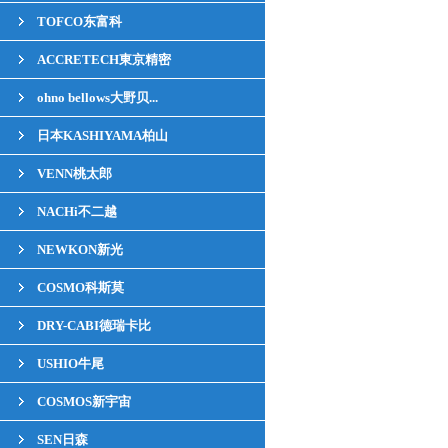
TOFCO东富科
ACCRETECH東京精密
ohno bellows大野贝...
日本KASHIYAMA柏山
VENN桃太郎
NACHi不二越
NEWKON新光
COSMO科斯莫
DRY-CABI德瑞卡比
USHIO牛尾
COSMOS新宇宙
SEN日森