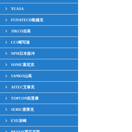
YUASA
FUNATECH船越龙
JIKCO吉高
CCS晰写速
NPM日本脉冲
SONIC索尼克
SANKO山高
AITEC艾泰克
TOPCON拓普康
SERIC索莱克
EYE岩崎
REVOX莱宝克斯