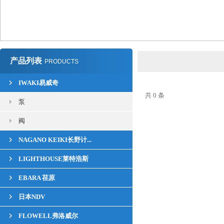
产品列表
PRODUCTS
IWAKI易威奇
共 0 条
泵
阀
NAGANO KEIKI长野计...
LIGHTHOUSE莱特浩斯
EBARA 荏原
日本NDV
FLOWELL弗洛威尔