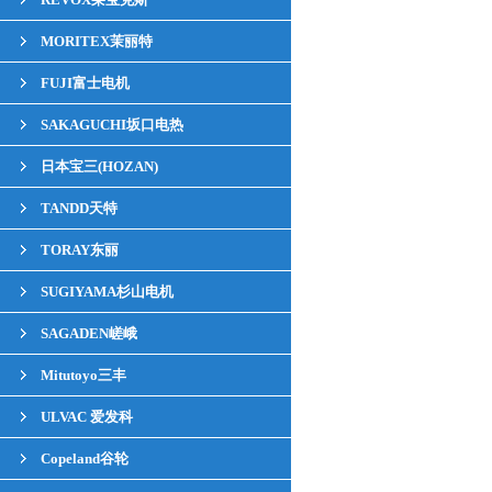
MORITEX茉丽特
FUJI富士电机
SAKAGUCHI坂口电热
日本宝三(HOZAN)
TANDD天特
TORAY东丽
SUGIYAMA杉山电机
SAGADEN嵯峨
Mitutoyo三丰
ULVAC 爱发科
Copeland谷轮