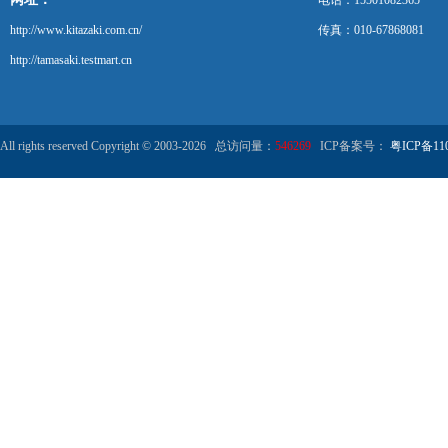
电话：15501082365
http://www.kitazaki.com.cn/
传真：010-67868081
http://tamasaki.testmart.cn
All rights reserved Copyright © 2003-2026 总访问量：
546269
ICP备案号：
粤ICP备110