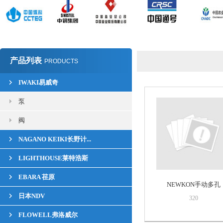
产品列表
PRODUCTS
IWAKI易威奇
泵
阀
NAGANO KEIKI长野计...
LIGHTHOUSE莱特浩斯
EBARA 荏原
NEWKON手动多孔
日本NDV
320
FLOWELL弗洛威尔