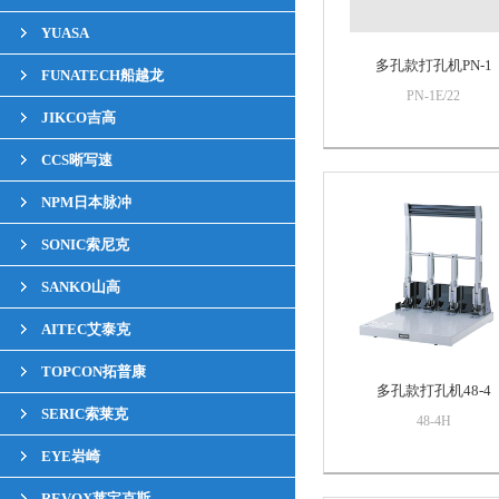
YUASA
多孔款打孔机PN-1
FUNATECH船越龙
PN-1E/22
JIKCO吉高
CCS晰写速
NPM日本脉冲
SONIC索尼克
SANKO山高
AITEC艾泰克
TOPCON拓普康
多孔款打孔机48-4
SERIC索莱克
48-4H
EYE岩崎
REVOX莱宝克斯