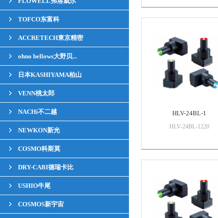
FLOWELL弗洛威尔
TOFCO东富科
ACCRETECH東京精密
ohno bellows大野贝...
日本KASHIYAMA柏山
VENN桃太郎
NACHi不二越
HLV-24BL-1
HLV-24BL-1220
NEWKON新光
COSMO科斯莫
DRY-CABI德瑞卡比
USHIO牛尾
COSMOS新宇宙