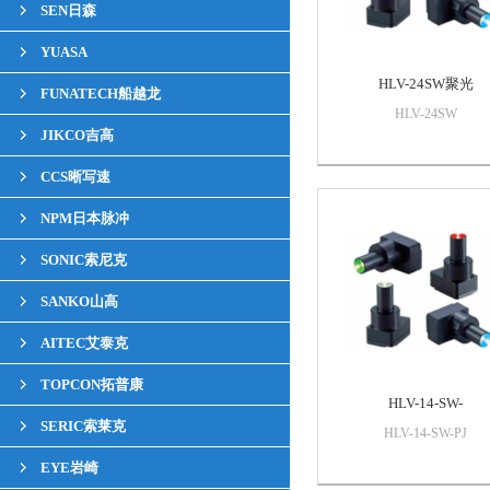
SEN日森
YUASA
HLV-24SW聚光
FUNATECH船越龙
HLV-24SW
JIKCO吉高
CCS晰写速
NPM日本脉冲
SONIC索尼克
SANKO山高
AITEC艾泰克
TOPCON拓普康
HLV-14-SW-
SERIC索莱克
HLV-14-SW-PJ
EYE岩崎