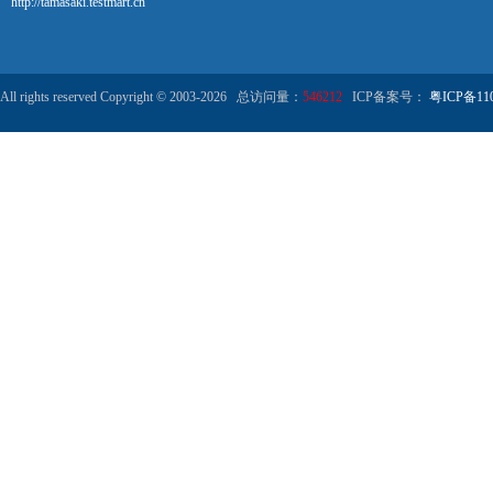
http://tamasaki.testmart.cn
All rights reserved Copyright © 2003-2026 总访问量：
546212
ICP备案号：
粤ICP备110