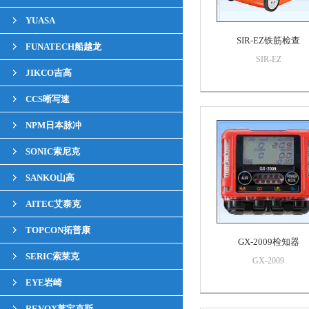
YUASA
SIR-EZ铁筋检查
FUNATECH船越龙
SIR-EZ
JIKCO吉高
CCS晰写速
NPM日本脉冲
SONIC索尼克
SANKO山高
AITEC艾泰克
TOPCON拓普康
GX-2009检知器
SERIC索莱克
GX-2009
EYE岩崎
REVOX莱宝克斯