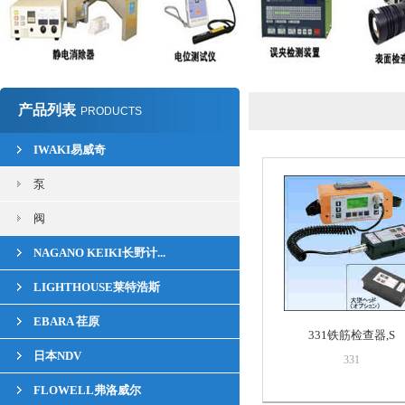
产品列表
PRODUCTS
IWAKI易威奇
泵
阀
NAGANO KEIKI长野计...
LIGHTHOUSE莱特浩斯
EBARA 荏原
331铁筋检查器,S
日本NDV
331
FLOWELL弗洛威尔