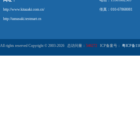
电话：15501082365
http://www.kitazaki.com.cn/
传真：010-67868081
http://tamasaki.testmart.cn
All rights reserved Copyright © 2003-2026 总访问量：
546272
ICP备案号：
粤ICP备110