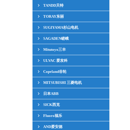
TANDD天特
TORAY东丽
SUGIYAMA杉山电机
SAGADEN嵯峨
Mitutoyo三丰
ULVAC 爱发科
Copeland谷轮
MITSUBISHI 三菱电机
日本ABB
SICK西克
Fluoro福乐
AND爱安徳