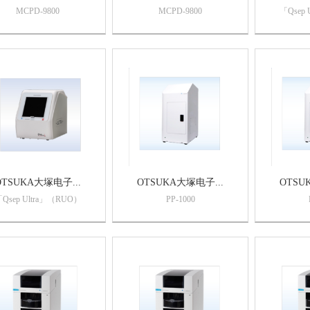
MCPD-9800
MCPD-9800
「Qsep 
OTSUKA大塚电子...
OTSUKA大塚电子...
OTSU
Qsep Ultra」（RUO）
PP-1000