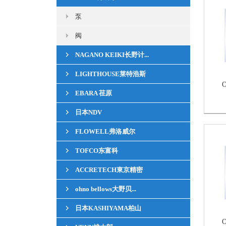
泵
阀
NAGANO KEIKI长野计...
LIGHTHOUSE莱特浩斯
EBARA 荏原
日本NDV
FLOWELL弗洛威尔
TOFCO东富科
ACCRETECH東京精密
ohno bellows大野贝...
日本KASHIYAMA柏山