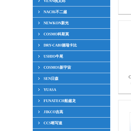
VENN桃太郎
NACHi不二越
NEWKON新光
COSMO科斯莫
DRY-CABI德瑞卡比
USHIO牛尾
COSMOS新宇宙
SEN日森
「
YUASA
FUNATECH船越龙
JIKCO吉高
CCS晰写速