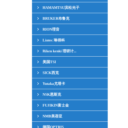
HAMAMTSU滨松光子
BRUKER布鲁克
RION理音
Lintec 琳得科
Riken kenki 理研计...
美国TSI
SICK西克
Yutaka尤塔卡
NSK恩斯克
FUJIKIN富士金
NMB美蓓亚
德国OPTRIS