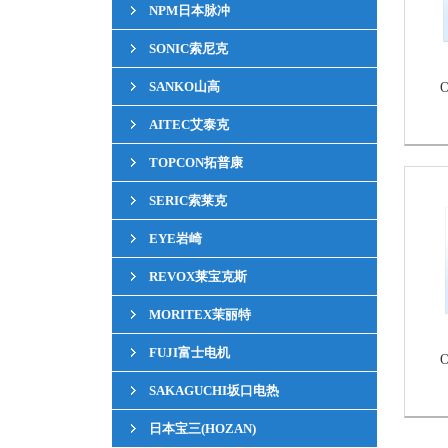
NPM日本脉冲
SONIC索尼克
SANKO山高
AITEC艾泰克
TOPCON拓普康
SERIC索莱克
EYE岩崎
REVOX莱宝克斯
MORITEX茉丽特
FUJI富士电机
SAKAGUCHI坂口电热
日本宝三(HOZAN)