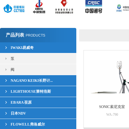
产品列表
PRODUCTS
IWAKI易威奇
泵
阀
NAGANO KEIKI长野计...
LIGHTHOUSE莱特浩斯
EBARA 荏原
SONIC索尼克室
日本NDV
WA-790
FLOWELL弗洛威尔