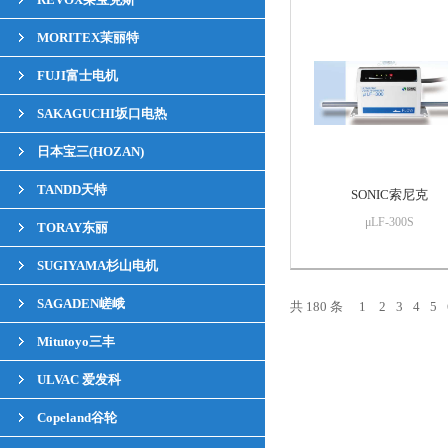
MORITEX茉丽特
FUJI富士电机
SAKAGUCHI坂口电热
日本宝三(HOZAN)
TANDD天特
SONIC索尼克
μLF-300S
TORAY东丽
SUGIYAMA杉山电机
SAGADEN嵯峨
共 180 条
1
2
3
4
5
Mitutoyo三丰
ULVAC 爱发科
Copeland谷轮