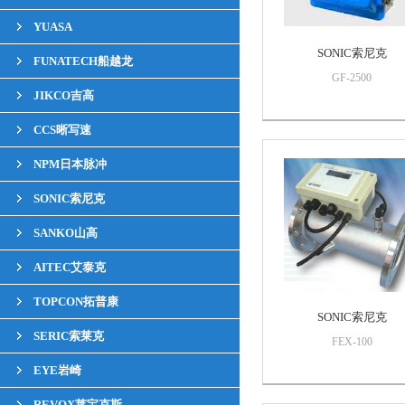
YUASA
SONIC索尼克
FUNATECH船越龙
GF-2500
JIKCO吉高
CCS晰写速
NPM日本脉冲
SONIC索尼克
SANKO山高
AITEC艾泰克
TOPCON拓普康
SONIC索尼克
SERIC索莱克
FEX-100
EYE岩崎
REVOX莱宝克斯