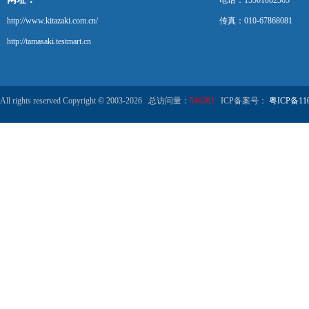
电话：15501082365
http://www.kitazaki.com.cn/
传真：010-67868081
http://tamasaki.testmart.cn
All rights reserved Copyright © 2003-2026 总访问量：
546301
ICP备案号：
粤ICP备110