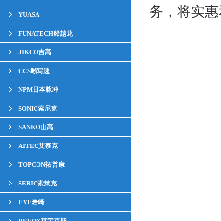
务，将实惠
YUASA
FUNATECH船越龙
JIKCO吉高
CCS晰写速
NPM日本脉冲
SONIC索尼克
SANKO山高
AITEC艾泰克
TOPCON拓普康
SERIC索莱克
EYE岩崎
REVOX莱宝克斯