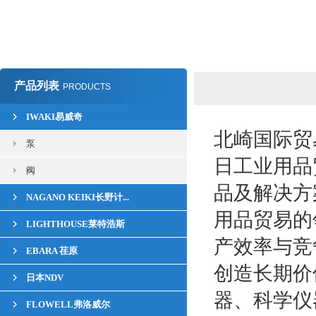
产品列表
PRODUCTS
IWAKI易威奇
北崎国际贸
泵
日工业用品
阀
品及解决方
NAGANO KEIKI长野计...
用品贸易的
LIGHTHOUSE莱特浩斯
产效率与竞
EBARA 荏原
创造长期价
日本NDV
器、科学仪
FLOWELL弗洛威尔