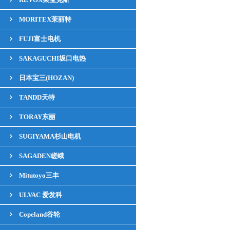
MORITEX茉丽特
FUJI富士电机
SAKAGUCHI坂口电热
日本宝三(HOZAN)
TANDD天特
TORAY东丽
SUGIYAMA杉山电机
SAGADEN嵯峨
Mitutoyo三丰
ULVAC 爱发科
Copeland谷轮