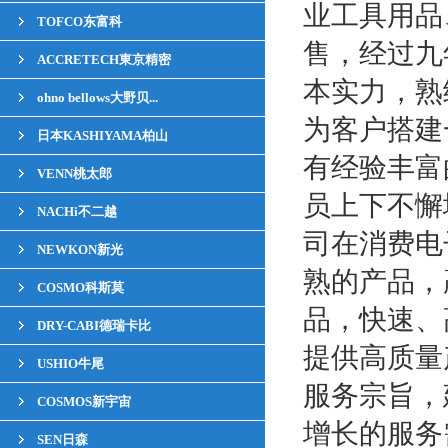
业工具用品
TOFCO东富科
售，经过九
ACCRETECH東京精密
本实力，熟
ohno bellows大野贝...
为客户搭建
日本KASHIYAMA柏山
有经验丰富
VENN桃太郎
员上下不懈
NACHi不二越
司在消费电
NEWKON新光
熟的产品，
COSMO科斯莫
品，快速、
DRY-CABI德瑞卡比
提供高质量
USHIO牛尾
服务宗旨，
COSMOS新宇宙
增长的服务
SEN日森